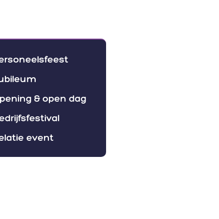
nts
Ervaringen
Over
Blog
Con
ersoneelsfeest
ubileum
pening & open dag
edrijfsfestival
elatie event