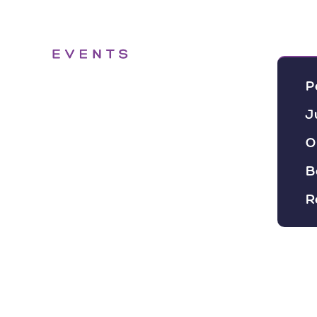
Eve
P
J
O
B
R