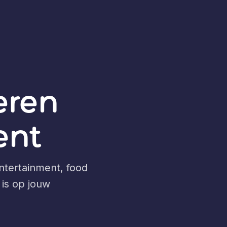
reren
ent
entertainment, food
 is op jouw